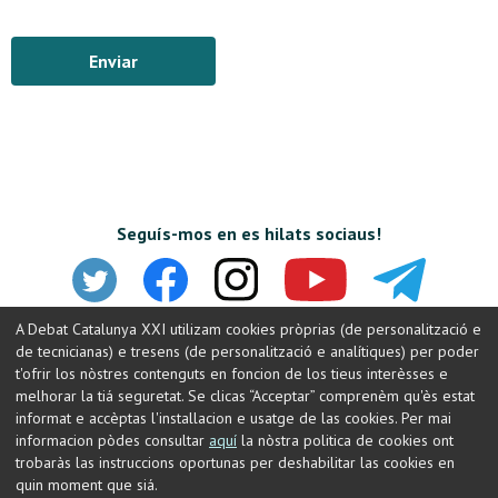
Enviar
Seguís-mos en es hilats sociaus!
A Debat Catalunya XXI utilizam cookies pròprias (de personalització e
de tecnicianas) e tresens (de personalització e analítiques) per poder
t'ofrir los nòstres contenguts en foncion de los tieus interèsses e
melhorar la tiá seguretat. Se clicas “Acceptar” comprenèm qu'ès estat
informat e accèptas l'installacion e usatge de las cookies. Per mai
informacion pòdes consultar
aquí
la nòstra politica de cookies ont
trobaràs las instruccions oportunas per deshabilitar las cookies en
© Debat Constituent
Contacte
Nota legal
quin moment que siá.