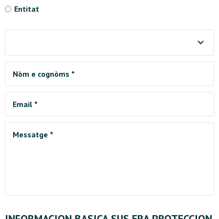
Entitat
Municipi *
Nòm e cognòms *
Email *
Messatge *
INFORMACION BASICA SUS ERA PROTECCION