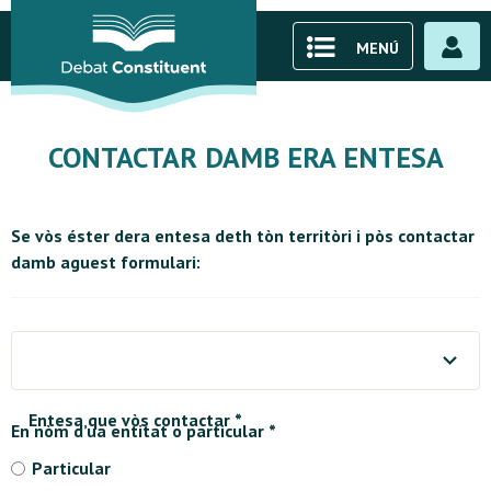
MENÚ
CONTACTAR DAMB ERA ENTESA
Se vòs éster dera entesa deth tòn territòri i pòs contactar
damb aguest formulari:
Entesa que vòs contactar *
En nòm d’ua entitat o particular *
Particular